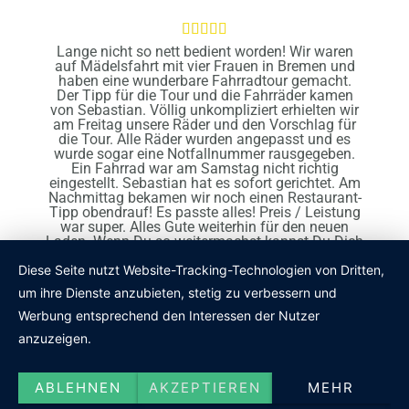





Lange nicht so nett bedient worden! Wir waren
auf Mädelsfahrt mit vier Frauen in Bremen und
haben eine wunderbare Fahrradtour gemacht.
Der Tipp für die Tour und die Fahrräder kamen
von Sebastian. Völlig unkompliziert erhielten wir
am Freitag unsere Räder und den Vorschlag für
die Tour. Alle Räder wurden angepasst und es
wurde sogar eine Notfallnummer rausgegeben.
Ein Fahrrad war am Samstag nicht richtig
eingestellt. Sebastian hat es sofort gerichtet. Am
Nachmittag bekamen wir noch einen Restaurant-
Tipp obendrauf! Es passte alles! Preis / Leistung
war super. Alles Gute weiterhin für den neuen
Laden. Wenn Du so weitermachst kannst Du Dich
bestimmt vor Arbeit nicht retten. LG aus Hagen
a.T.W.
Diese Seite nutzt Website-Tracking-Technologien von Dritten,
um ihre Dienste anzubieten, stetig zu verbessern und
Werbung entsprechend den Interessen der Nutzer
anzuzeigen.
ABLEHNEN
AKZEPTIEREN
MEHR