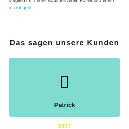
Mitglied im Bremer Radsportverein Rot-Gold-Bremen
rsc-rot-gold
.
Das sagen unsere Kunden
Patrick




