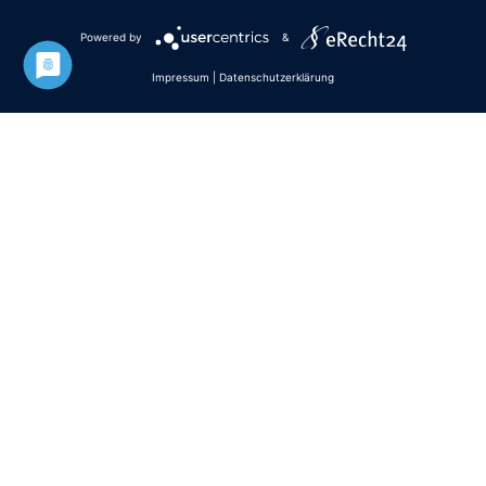
Nicpp
Powered by
&
Impressum
|
Datenschutzerklärung





Habe einen Fahrstil wie ein Irrer. Mein Bike leidet
ziemlich. Deshalb bringe ich es regelmäßig zum
Bike-Flüsterer Sebastian, um alles in Ordnung zu
bringen. Speichen-Welness vom Feinsten. Top
Laden. Sehr zu empfehlen!
Wir benötigen Ihre
Zustimmung, um den