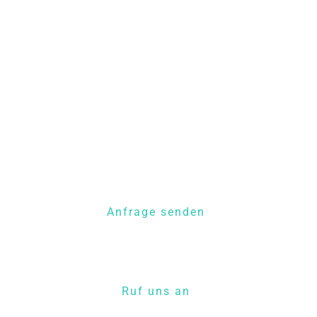
Alles fürs Fahrrad
Egal, ob Du etwas neues oder gebrauchtes suchst, wir
haben Schmuckstücke in jeder Preisklasse.
Die Türen sind offen, schau einfach vorbei, ruf uns an
oder schick uns eine Nachricht.
Anfrage senden
Ruf uns an